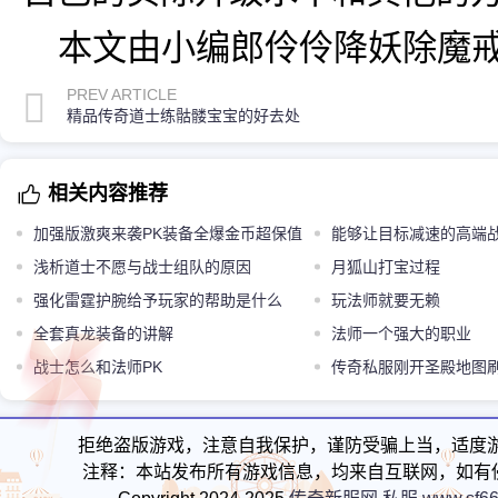
本文由小编郎伶伶降妖除魔
PREV ARTICLE
精品传奇道士练骷髅宝宝的好去处
相关内容推荐
加强版激爽来袭PK装备全爆金币超保值
能够让目标减速的高端
浅析道士不愿与战士组队的原因
横剑术
月狐山打宝过程
强化雷霆护腕给予玩家的帮助是什么
玩法师就要无赖
全套真龙装备的讲解
法师一个强大的职业
战士怎么和法师PK
传奇私服刚开圣殿地图
怎样
拒绝盗版游戏，注意自我保护，谨防受骗上当，适度
注释：本站发布所有游戏信息，均来自互联网，如有