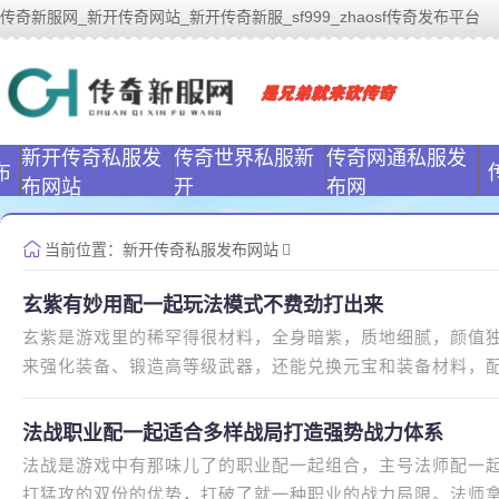
传奇新服网_新开传奇网站_新开传奇新服_sf999_zhaosf传奇发布平台
传奇新服网www.ulga.cn对标www.sf999.com、zhaosf
点！
新开传奇私服发
传奇世界私服新
传奇网通私服发
布
布网站
开
布网
当前位置：
新开传奇私服发布网站
玄紫有妙用配一起玩法模式不费劲打出来
玄紫是游戏里的稀罕得很材料，全身暗紫，质地细腻，颜值
来强化装备、锻造高等级武器，还能兑换元宝和装备材料，
峡谷小怪都能有机会爆到。很
法战职业配一起适合多样战局打造强势战力体系
法战是游戏中有那味儿了的职业配一起组合，主号法师配一
打猛攻的双份的优势，打破了就一种职业的战力局限。法师