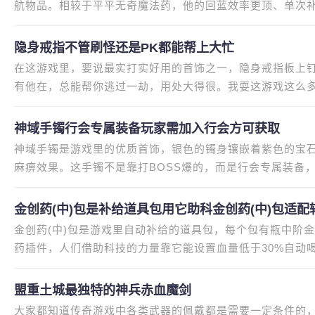
航物品。相较于平平无奇魔法药，他的回蓝效率更顶、单次
没毛病适合法师、道士高频放技
隐身戒指不管刷怪还是PK都能帮上大忙
在这游戏里，要说最实打实好用的首饰之一，隐身戒指板上钉
有他在，总能帮你逃过一劫，用处大得很。我耍这游戏这么
下去神器都不为过。记得有次我一
神域手镯行会专属装备玩家需加入行会方可获取
神域手镯是游戏里的优质首饰，银色的镯身镶嵌着紫色的宝
麻痹效果。这手镯不是靠打BOSS爆的，而是行会专属装备
贡献，用贡献值兑换。我当年就
金创药(中)包是补给道具包用它助科金创药(中)包适
金创药(中)包是游戏里自动补给的道具包，每个包有瓶中阶
力量靠它自动补药
药插件，人们借助科技的力量靠它能设置血量低于30%自动
了只黑野猪，没手动喝过一次
盟重土城最独特的神兵赤血魔剑
大家都知道传奇游戏中各类武器的佩戴都是需要一定条件的