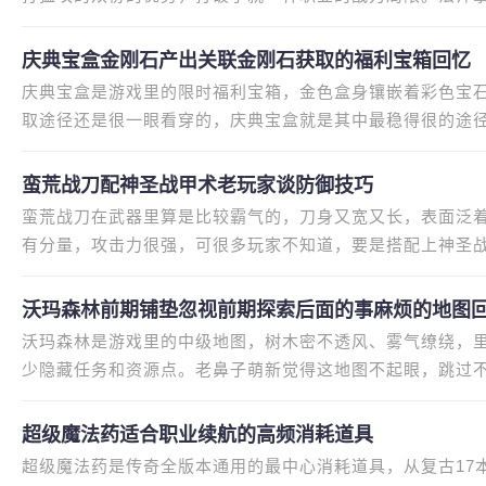
眼炸场、贴身收割，两者互补
庆典宝盒金刚石产出关联金刚石获取的福利宝箱回忆
庆典宝盒是游戏里的限时福利宝箱，金色盒身镶嵌着彩色宝
取途径还是很一眼看穿的，庆典宝盒就是其中最稳得很的途
的金刚石。金刚石是强化顶级
蛮荒战刀配神圣战甲术老玩家谈防御技巧
蛮荒战刀在武器里算是比较霸气的，刀身又宽又长，表面泛
有分量，攻击力很强，可很多玩家不知道，要是搭配上神圣
己不受不少伤害，在实战中特
沃玛森林前期铺垫忽视前期探索后面的事麻烦的地图
沃玛森林是游戏里的中级地图，树木密不透风、雾气缭绕，
少隐藏任务和资源点。老鼻子萌新觉得这地图不起眼，跳过
烦，当年我就因为忽视它，后期
超级魔法药适合职业续航的高频消耗道具
超级魔法药是传奇全版本通用的最中心消耗道具，从复古17