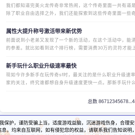
我们都知道完美火龙传奇非常热闹，这个传奇里面一共有道
除了职业自由选择之外，我们还能探索到这些传奇里面一些
据自己的个人情况进行选择哦
属性大提升称号激活带来新优势
前面说到小老弟又发现了一个新的活动，在这个活动中，能
的参差。就比如看到这个排行榜，需要消费30万的灵符才能
还是抢红包抢到的，都不舍得用
新手玩什么职业升级速率最快
现如今许多新手在玩传奇sf时，最关注的是什么职业升级速
家的关注，终究谁都想自身升级速度更快一点。那新手玩什
了解了解。本文由小编祢痴瑶
总数 867
1
2
3
4
5
6
7
8
...
我保护，谨防受骗上当，适度游戏益脑，沉迷游戏伤身，合理安
信息，均来自互联网，如有侵犯您的权益，请联系我们告知说明，