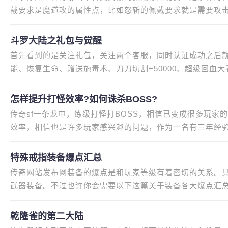
戴要求是魔道攻的属性点，比如怒斩的佩戴要求就是需要攻击
器佩戴要求竟然是0级，这把武
斗罗大陆之礼包与觉醒
首先看到的是关注礼包，关注两个客服，同时认证成功之后
能、恢复生命、赠送施毒术、刀刀切割+50000、超级回血
子有根大香肠，基础属性，防御/
怎样提升打怪效率?如何诛杀BOSS?
传奇sf一条龙中，练级打怪打BOSS，相信已变成很多玩家
效率，相信也是许多玩家感兴趣的问题，作为一名有三年经
嘉澍怎样提升打怪效率?如何诛杀
特殊戒指装备爆点汇总
传奇网站发布网装备的爆点是和玩家等级有着密切的关系。
武器装备。不过也许你会需要以下这篇关于装备各大爆点汇
点是一件多么重要的事情。一
乾隆雀的第二大陆