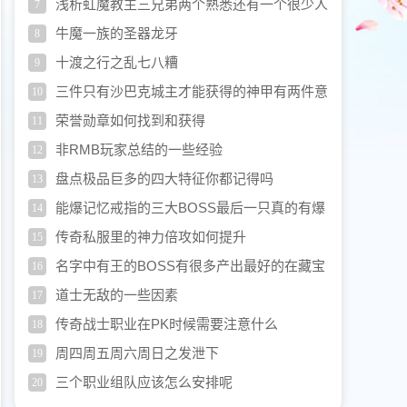
浅析虹魔教主三兄弟两个熟悉还有一个很少人
7
记得
牛魔一族的圣器龙牙
8
十渡之行之乱七八糟
9
三件只有沙巴克城主才能获得的神甲有两件意
10
义非凡
荣誉勋章如何找到和获得
11
非RMB玩家总结的一些经验
12
盘点极品巨多的四大特征你都记得吗
13
能爆记忆戒指的三大BOSS最后一只真的有爆
14
率吗
传奇私服里的神力倍攻如何提升
15
名字中有王的BOSS有很多产出最好的在藏宝
16
阁
道士无敌的一些因素
17
传奇战士职业在PK时候需要注意什么
18
周四周五周六周日之发泄下
19
三个职业组队应该怎么安排呢
20