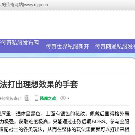
传奇网站|www.ulga.cn
服网(www.ulga.cn)致力于帮助解决玩家传奇私服找服问题,国内最大
开传奇私服发布网
传奇世界私服新开
传奇网通私服发
法打出理想效果的手套
开轻变传奇sf
降魔之战
观厚重，通体呈黑色，上面有银色的花纹，佩戴后显得格外霸
力极强，获取难度极高，只能通过击败后期BOSS、参与全服
适配战士的各类玩法，从而在整体的玩法里面就可以打出来相