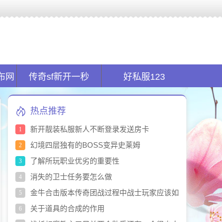
全球首创的新开传奇私服平台.在传奇sf发布网找服的同时又能玩服!
布网
传奇sf新开一秒
好私服123
热点推荐
新开靓装私服新人不断登录发送房卡
1
幻境四层独有的BOSS变异史莱姆
2
了解所玩职业优劣的重要性
3
消失的卫士任务要怎么做
4
金牛合击版本传奇团战过程中战士玩家应该如
5
何
关于道具的合成的作用
6