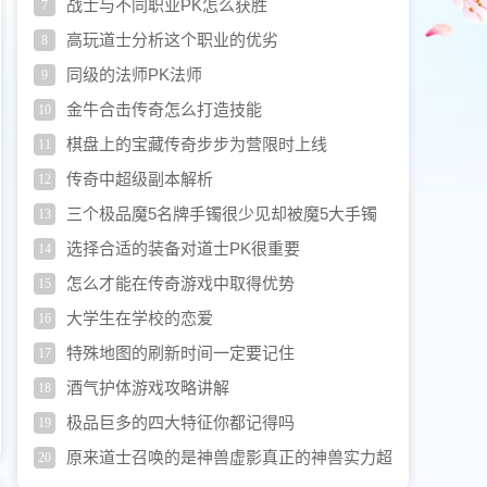
LLLLLLLL
战士与不同职业PK怎么获胜
7
高玩道士分析这个职业的优劣
8
同级的法师PK法师
9
金牛合击传奇怎么打造技能
10
棋盘上的宝藏传奇步步为营限时上线
11
传奇中超级副本解析
12
三个极品魔5名牌手镯很少见却被魔5大手镯
13
压制
选择合适的装备对道士PK很重要
14
怎么才能在传奇游戏中取得优势
15
大学生在学校的恋爱
16
特殊地图的刷新时间一定要记住
17
酒气护体游戏攻略讲解
18
极品巨多的四大特征你都记得吗
19
原来道士召唤的是神兽虚影真正的神兽实力超
20