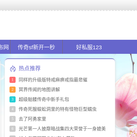
全球首创的新开传奇私服平台.在传奇sf发布网找服的同时又能玩服!
布网
传奇sf新开一秒
好私服123
热点推荐
同样的升级版特戒麻痹戒指最悲催
1
冥界传闻的地图讲解
2
超级骷髅传奇中新手礼包
3
传奇死服蜈蚣洞里的特有怪物巨型蠕虫
4
去了阿勇家里
5
光芒第一人披靡暗战集四大荣誉于一身媲美
6