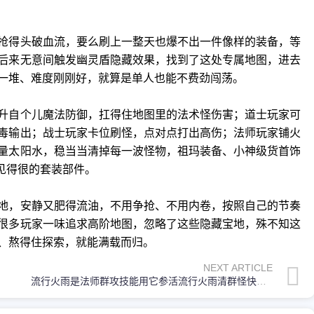
抢得头破血流，要么刷上一整天也爆不出一件像样的装备，等
后来无意间触发幽灵盾隐藏效果，找到了这处专属地图，进去
一堆、难度刚刚好，就算是单人也能不费劲闯荡。
升自个儿魔法防御，扛得住地图里的法术怪伤害；道士玩家可
毒输出；战士玩家卡位刷怪，点对点打出高伤；法师玩家铺火
量太阳水，稳当当清掉每一波怪物，祖玛装备、小神级货首饰
见得很的套装部件。
地，安静又肥得流油，不用争抢、不用内卷，按照自己的节奏
很多玩家一味追求高阶地图，忽略了这些隐藏宝地，殊不知这
、熬得住探索，就能满载而归。
NEXT ARTICLE
流行火雨是法师群攻技能用它参活流行火雨清群怪快就可以赶紧去参加一下这个活…