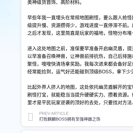
类神级货首饰、高阶材料。
早些年我一直埋头在常规地图刷怪，要么跟人抢怪
级提升慢、资源攒得少，游戏进度一直停滞不前。
之后才发现，这里简直是玩家的福地，怪物分布堆
进入这处地图之前，准保要早准备开启幽灵盾，提
以早准备召唤神兽，让神兽前排抗伤，自己后排施
聚怪，嗖嗖快清场拿奖励。我每次进来都会备好足
经常能捡到，运气好还能碰到顶级BOSS，拿下少
比起外界人挤人的地图，这处依托幽灵盾解开的宝
刷怪打宝，就能稳当当提升硬硬实力、攒着资源。
里才是平民玩家逆袭的顶好的去处，只要找对方法
PREV ARTICLE
打败麒麟BOSS拥有至强神器之饰