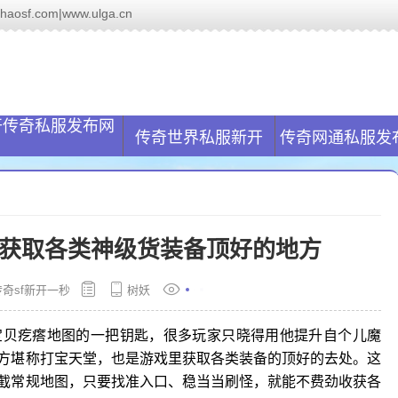
.com|www.ulga.cn
服网(www.ulga.cn)致力于帮助解决玩家传奇私服找服问题,国内最大
开传奇私服发布网
传奇世界私服新开
传奇网通私服发
获取各类神级货装备顶好的地方
传奇sf新开一秒
树妖
宝贝疙瘩地图的一把钥匙，很多玩家只晓得用他提升自个儿魔
方堪称打宝天堂，也是游戏里获取各类装备的顶好的去处。这
截常规地图，只要找准入口、稳当当刷怪，就能不费劲收获各