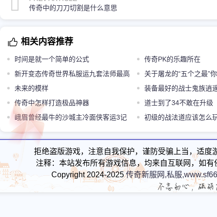
传奇中的刀刀切割是什么意思
相关内容推荐
时间是就一个简单的公式
传奇PK的乐趣所在
新开变态传奇世界私服运九套法师最高
关于屠龙的“五个之最”
魔法值上限可以达到100点吗
未来的模样
装备最好的战士鬼族逍遥
传奇中怎样打造极品神器
道士到了34不敢在升级
峨眉曾经最牛的沙城主冷面侠客运3记
初级的战法道应该怎么
忆爆给对手
拒绝盗版游戏，注意自我保护，谨防受骗上当，适度
注释：本站发布所有游戏信息，均来自互联网，如有
Copyright 2024-2025
传奇新服网,私服,www.sf66