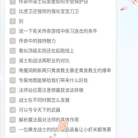
传奇中道士玩家要如何学会保护自
7
比虎卫还强悍的强化宝宝刀卫
8
别
9
说一下有关传奇游戏中练习连击的条件
10
传奇中的独特魅力
11
看似顶级实则还在起跑线上
12
道士和战法两职业的对比
13
骨魔洞刷新两只黄泉教主暴走黄泉教主的爆率
14
更好吗
专属地图能够给我们带来什么好处
15
法师站位需注意想赢就该这样做
16
战士在不同时期怎么发展
17
可以号令天下的武器
18
解析魔法盾对法师的具体作用
19
一位屠龙战士的四件极品装备让小虾米都羡慕
20