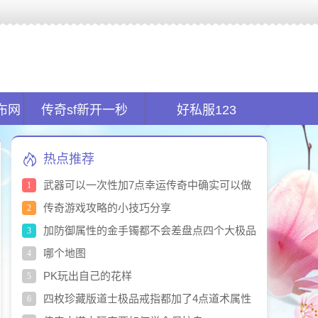
全球首创的新开传奇私服平台.在传奇sf发布网找服的同时又能玩服!
布网
传奇sf新开一秒
好私服123
热点推荐
武器可以一次性加7点幸运传奇中确实可以做
1
到
传奇游戏攻略的小技巧分享
2
加防御属性的金手镯都不会差盘点四个大极品
3
金手镯
哪个地图
4
PK玩出自己的花样
5
四枚珍藏版道士极品戒指都加了4点道术属性
6