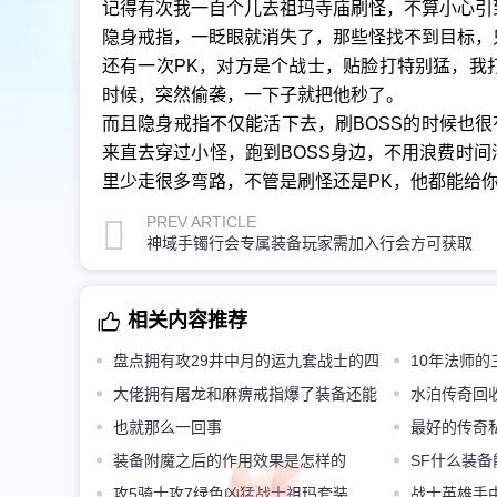
记得有次我一自个儿去祖玛寺庙刷怪，不算小心引
隐身戒指，一眨眼就消失了，那些怪找不到目标，
还有一次PK，对方是个战士，贴脸打特别猛，我
时候，突然偷袭，一下子就把他秒了。
而且隐身戒指不仅能活下去，刷BOSS的时候也很
来直去穿过小怪，跑到BOSS身边，不用浪费时
里少走很多弯路，不管是刷怪还是PK，他都能给
PREV ARTICLE
神域手镯行会专属装备玩家需加入行会方可获取
相关内容推荐
盘点拥有攻29井中月的运九套战士的四
10年法师
件极品穿搭
大佬拥有屠龙和麻痹戒指爆了装备还能
一种超强
水泊传奇回
失而复得
也就那么一回事
最好的传奇
装备附魔之后的作用效果是怎样的
四种怪物最后
SF什么装
攻5骑士攻7绿色凶猛战士祖玛套装
战士英雄手