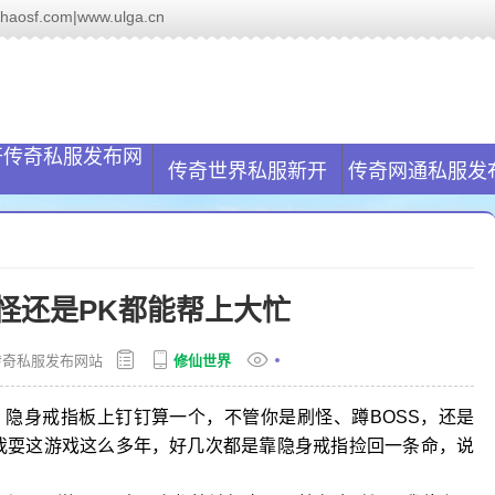
.com|www.ulga.cn
服网(www.ulga.cn)致力于帮助解决玩家传奇私服找服问题,国内最大
开传奇私服发布网
传奇世界私服新开
传奇网通私服发
怪还是PK都能帮上大忙
传奇私服发布网站
修仙世界
隐身戒指板上钉钉算一个，不管你是刷怪、蹲BOSS，还是
我耍这游戏这么多年，好几次都是靠隐身戒指捡回一条命，说