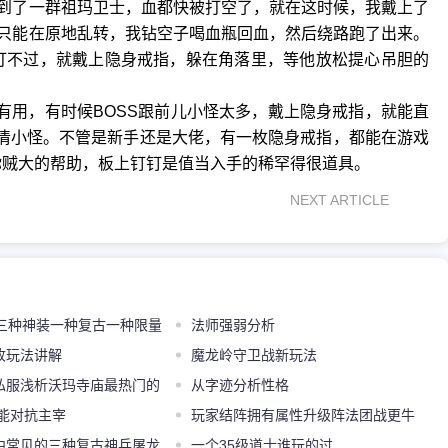
到了一群祖玛卫士，血都快被打空了，就在这时候，我戴上了
只能在原地乱转，我钻空子喝血瓶回血，然后绕路跑了出来。
打不过，就戴上隐身戒指，躲在角落里，等他放松提心吊胆的
有用，有时候BOSS跟前儿小怪太多，戴上隐身戒指，就能直
间清小怪。不管是新手还是大佬，有一枚隐身戒指，都能在游戏
你贼大的帮助，板上钉钉是值当入手的稀罕得很道具。
NEXT ARTICLE
的三种神装一种复古一种限量
法师强弱分析
收玩法讲解
魔龙岭守卫战新玩法
私服浅析沃玛寺庙最热门的
从字迹分析性格
一种的产出是个谜
备能对抗主宰
玩家结阵拥有属性升级阵法团战更牛
中常见的三种复古神兵屠龙
一个35级道士谁玩的过