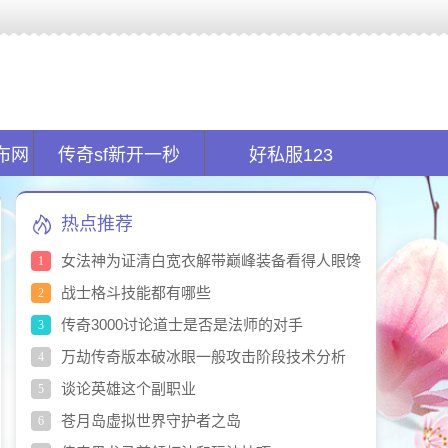
全球首创的新开传奇私服平台.在传奇sf发布网找服的同时又能玩服!
布网
传奇sf新开一秒
好私服123
热点推荐
女法神为证清白宽衣解带巅峰装备看得人眼馋
1
战士格斗技能都有哪些
2
传奇3000讨论道士是否是法师的对手
3
万劫传奇版本破冰眼一般攻击阶段技术分析
4
谈论英雄这个副职业
5
苍月岛虚拟世界守护者之岛
6