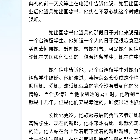
典礼的前一天文岸上在电话中告诉他说，她要出国
业后他当兵她出国念书，他实在不忍心挑这个时候
说吧。
她出国念书他当兵的那段日子对他来说是最
一个台湾留学生。他知道一个人的日子是很寂寞孤
美国去问候她、鼓励她、替她打气，可是她在回信
论她在美国如何认识的一位台湾留学生，她在信中
她在信中告诉他，那个台湾留学生对她有多
湾留学生结婚。他好难过，事情怎么会变成这个样
照顾她、爱她，难道她就真的完全没有看到他的努
情愿、自作多情？当他收到她的喜帖时，他听到自
就是十几年，但是他们又是幸运的，即使很迟也抓
爱比死更冷。他鼓起最后的勇气去参加她的
湾留学生、现在的新郎。他本来想看她一眼就先走
的话。他人站在台上望着底下坐着的新郎新娘，突
大一新生注册时，在他前面排队等候注册的那个女