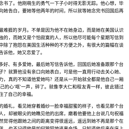
念书了。他刚萌生的勇气一下子小时得无影无踪。他心想，毕
向她告白，要她等他两年的时间，所以就等她念完书回国后再
难捱的岁月。不单是因为他不在她身边，而是她在美国认识
独的，而她又是个怕寂寞的人，所以他尽可能每个星期写信到
中除了抱怨在美国生活种种的不方便之外，有很大的篇幅在谈
告诉他，她又恋爱了。
好、有多爱她，最后她写信告诉他，回国后她准备跟那个台
子？就算他没有亲口向她表白，可是他一直用行动去关心她、
力，真的不知道他爱她吗？还是从一开始就全都是他自己一厢
己的心‘哐’一声，碎了。就像李大仁和程友青一样，彼此错过
住了自己的幸福。
婚礼，看见她穿着婚纱一脸幸福甜蜜的样子，也看见那个台
人，却被眼尖的她瞧见他的出席，磨着他要他上台说几句祝福
然觉得他跟她之间的距离变得很遥远，遥远到她不再是那个在
孩。也不记得他是如何狼狈地逃离会场，只知道他后来在床上