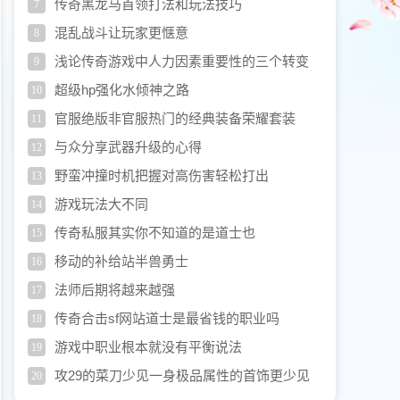
传奇黑龙马首领打法和玩法技巧
7
混乱战斗让玩家更惬意
8
浅论传奇游戏中人力因素重要性的三个转变
9
超级hp强化水倾神之路
10
官服绝版非官服热门的经典装备荣耀套装
11
与众分享武器升级的心得
12
野蛮冲撞时机把握对高伤害轻松打出
13
游戏玩法大不同
14
传奇私服其实你不知道的是道士也
15
移动的补给站半兽勇士
16
法师后期将越来越强
17
传奇合击sf网站道士是最省钱的职业吗
18
游戏中职业根本就没有平衡说法
19
攻29的菜刀少见一身极品属性的首饰更少见
20