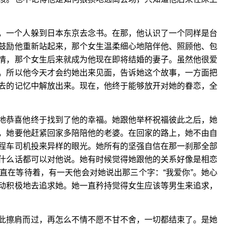
一个人躲到日本东京去念书。在那，他认识了一个同样是台
鼓励他重新站起来，那个女生温柔细心地陪伴他、照顾他、包
情，那个女生后来就成为他现在即将结婚的妻子。虽然他很爱
。所以他今天才会约她出来见面，告诉她这个故事，一方面把
去的记忆中解放出来。现在，他终于能够放开对她的眷恋，全
恭喜他终于找到了他的幸福。她跟他举杯祝福彼此之后，她
，她要他赶紧回家多陪陪他的老婆。在回家的路上，她不由自
程车司机投来异样的眼光。她所有的坚强自信在那一刹那全部
什么话都可以对他说。她有时候觉得她跟他的关系好像是相恋
直在等待着，有一天他会对她说出那三个字：“我爱你”。她心
动积极地去追求她。她一直矜持觉得女生应该等男生来追求，
擦肩而过，再怎么不情不愿不甘不舍，一切都结束了。是她