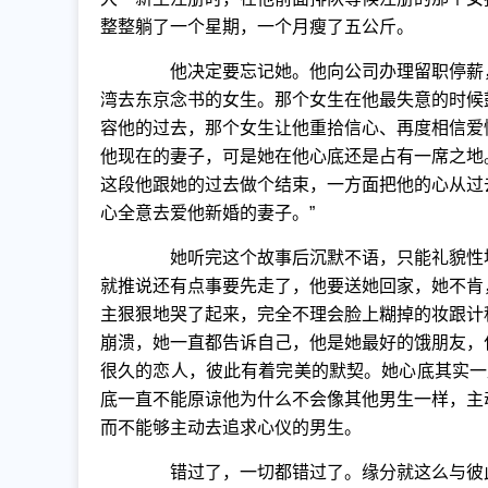
整整躺了一个星期，一个月瘦了五公斤。
他决定要忘记她。他向公司办理留职停薪，
湾去东京念书的女生。那个女生在他最失意的时候
容他的过去，那个女生让他重拾信心、再度相信爱
他现在的妻子，可是她在他心底还是占有一席之地
这段他跟她的过去做个结束，一方面把他的心从过
心全意去爱他新婚的妻子。”
她听完这个故事后沉默不语，只能礼貌性地
就推说还有点事要先走了，他要送她回家，她不肯
主狠狠地哭了起来，完全不理会脸上糊掉的妆跟计
崩溃，她一直都告诉自己，他是她最好的饿朋友，
很久的恋人，彼此有着完美的默契。她心底其实一
底一直不能原谅他为什么不会像其他男生一样，主
而不能够主动去追求心仪的男生。
错过了，一切都错过了。缘分就这么与彼此