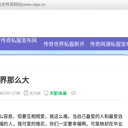
传奇网站|www.ulga.cn
服网(www.ulga.cn)致力于帮助解决玩家传奇私服找服问题,国内最大
开传奇私服发布网
传奇世界私服新开
传奇网通私服发
界那么大
AOSF.COM
凭光赫
天堂1私服
么容易，但要互相相爱，竟这么难。当自己最爱的人和最爱自
福的人，我可爱的维尼，你们一定要幸福啊。可是她却在毕业