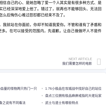
相信自己的心、是她忽略了爱一个人其实是有很多种方式、是
实已经深深地爱上他了。错过了，就再也不能够回头、无法回
怎么后悔伤心难过怨怼都已经来不及了。
我就站在你面前，你却不知道我爱你。不管和谁有了矛盾和
会更多。在可以接受的范围内，先道歉。让自己做做坏人不是件
NEXT ARTICLE
我们需要怎样的电影
00血量的怪物两只热门一只
1.76小极品在攻城战中找好自己的站位
盘点三位拥有极品麻痹戒指的大佬玩家
装备之说有不同看法
8L都没有上榜
武士与道士有哪些特点