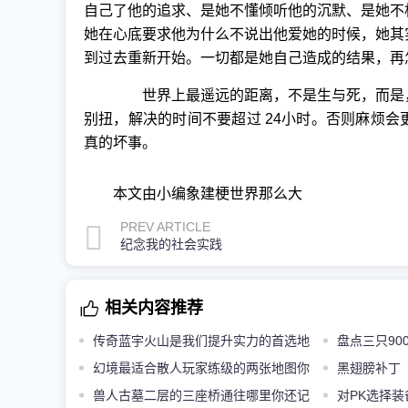
自己了他的追求、是她不懂倾听他的沉默、是她不
她在心底要求他为什么不说出他爱她的时候，她其
到过去重新开始。一切都是她自己造成的结果，再
世界上最遥远的距离，不是生与死，而是，
别扭，解决的时间不要超过 24小时。否则麻烦
真的坏事。
本文由小编象建梗世界那么大
PREV ARTICLE
纪念我的社会实践
相关内容推荐
传奇蓝宇火山是我们提升实力的首选地
盘点三只9
图
幻境最适合散人玩家练级的两张地图你
容易被忽略
黑翅膀补丁
还记得吗
兽人古墓二层的三座桥通往哪里你还记
对PK选择