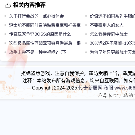
相关内容推荐
关于打行会战的一点心得体会
价值远不如同系列手镯
道士能不能同时召唤骷髅宝宝和神兽宝
不要碰别人的女人
宝
传奇玩家争夺BOSS的原因是什么
怎么看待传奇中战士
这些极品属性蓝翡翠项链真香最后一根
30%运2链子魔御+19
太强
放手未尝不是一种幸福呢?（下
图
为何早年只更新战士天
师的呢
拒绝盗版游戏，注意自我保护，谨防受骗上当，适度
注释：本站发布所有游戏信息，均来自互联网，如有
Copyright 2024-2025
传奇新服网,私服,www.sf66