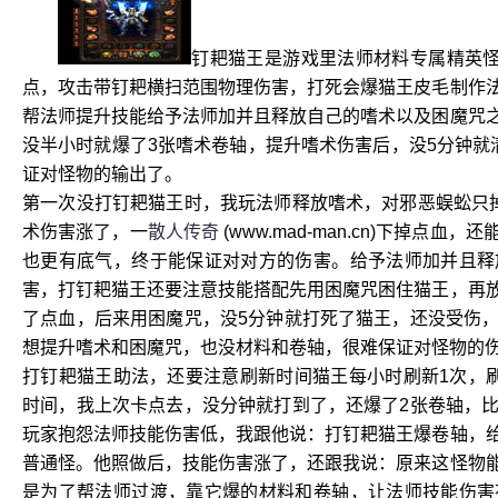
钉耙猫王是游戏里法师材料专属精英怪
点，攻击带钉耙横扫范围物理伤害，打死会爆猫王皮毛制作
帮法师提升技能给予法师加并且释放自己的嗜术以及困魔咒
没半小时就爆了3张嗜术卷轴，提升嗜术伤害后，没5分钟就
证对怪物的输出了。
第一次没打钉耙猫王时，我玩法师释放嗜术，对邪恶蜈蚣只
术伤害涨了，一
散人传奇
(www.mad-man.cn)下掉
也更有底气，终于能保证对对方的伤害。给予法师加并且释
害，打钉耙猫王还要注意技能搭配先用困魔咒困住猫王，再
了点血，后来用困魔咒，没5分钟就打死了猫王，还没受伤
想提升嗜术和困魔咒，也没材料和卷轴，很难保证对怪物的
打钉耙猫王助法，还要注意刷新时间猫王每小时刷新1次，刷新
时间，我上次卡点去，没分钟就打到了，还爆了2张卷轴，
玩家抱怨法师技能伤害低，我跟他说：打钉耙猫王爆卷轴，
普通怪。他照做后，技能伤害涨了，还跟我说：原来这怪物
是为了帮法师过渡，靠它爆的材料和卷轴，让法师技能伤害