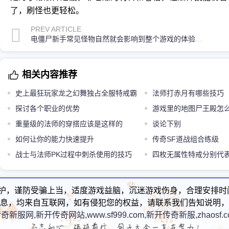
了，刷怪也更轻松。
PREV ARTICLE
电僵尸新手常见怪物自然就会影响到整个游戏的体验和过程
相关内容推荐
史上最狂玩家龙之幻舞独占全服特戒霸
法师打赤月有哪些技巧
据沙城
探讨各个职业的优势
游戏里的地图尸王殿怎
重量级的法师的穿搭应该是这样的
谈论下别
如何让你的能力快速提升
传奇SF道战组合练级
战士与法师PK过程中刺杀使用的技巧
四枚无属性特戒分别代
热门
护，谨防受骗上当，适度游戏益脑，沉迷游戏伤身，合理安排时
息，均来自互联网，如有侵犯您的权益，请联系我们告知说明，
奇新服网,新开传奇网站,www.sf999.com,新开传奇新服,zhaosf.c