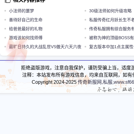
相关内容推荐
小法师的噩梦
30级法师如何升级攻略
善待好自己的生命
私服传奇红月妖长生不
给爸爸最好的礼物
了
传奇私服拥有综合服务
游戏该如何找师傅
被称为神的顶级BOSS
最旷日持久的大战乱世VS傲天六天六夜
的那个超强
复古版本中加1点主属
铸就史诗
备TOP4
拒绝盗版游戏，注意自我保护，谨防受骗上当，适度
注释：本站发布所有游戏信息，均来自互联网，如有
Copyright 2024-2025
传奇新服网,私服,www.sf66