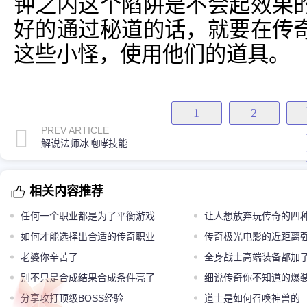
钟之内这个陷阱是不会起效果
好的通过秘道的话，就要在传
这些小怪，使用他们的道具。
1
2
PREV ARTICLE
解说法师冰咆哮技能
相关内容推荐
任何一个职业都是为了平衡游戏
让人想放弃玩传奇的四
如何才能选择出合适的传奇职业
不堪回首
传奇极光电影的近距离
老婆你辛苦了
全身战士高端装备都加
别不只是合成结果合成条件亮了
稀有且尴尬
细说传奇你不知道的爆
分享攻打顶级BOSS经验
道士是如何召唤神兽的