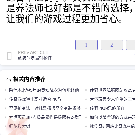
是养法师也好都是不错的选择
让我们的游戏过程更加省心。
1
2
PREV ARTICLE
练级时尽量别抢怪
相关内容推荐
陪伴木北道5年的灵魂战衣为何能让他
传奇世界私服网站攻29
念念不忘
传奇游戏道士职业适合PK吗
链这身砍道装备真强悍
大佬玩家令人仰望的三大
罕见护身法一对儿黑檀极品全身装备够
备你见过吗
传奇PK的乐趣所在
买鹤岗一栋楼
幸运项链加7点极品属性是极限有2根灯
如何以最省钱的方式来
笼超越极限了
鲜花和大树
找传奇sf网站比奇森林