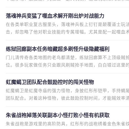
颈、解开高阶玩法的最中心稀
落魂神兵‌变猛了噬血术解开刚出炉对战能力
在各类单职业复古服里头，落魂神兵板上钉钉是颠覆道士玩
击，却忽略了他对职业技能的专属增幅。尤其是配一起噬血
状态下的噬血术，吸血效果平平
练狱回廊副本任务暗藏超多刷怪升级隐藏福利
门儿清传奇各类地图的老鸟都清楚，练狱回廊算不上顶级贼
位。很多玩家做任务只会跟风刷贼抢手地图，白白错过这里
任务赋予他的专属优势，配一
虹魔蝎卫团队配合鼓励控时的闯关怪物
虹魔蝎卫是虹魔寺庙的强力怪物，身披红彤彤铠甲，手持蝎
团队配合。对着这种怪物，彼此鼓励控制时间，才能贼效率
虹魔蝎卫，团队里的成员互不
朱雀战袍掉落关联副本小怪打败小怪有机获取
朱雀战袍是游戏里的高阶防具，红彤彤的战袍绣着金色朱雀