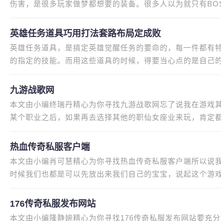
伤害，是很多玩家做梦都想要的装备。很多人以为就只有BO
在出现的时候，有准保概率掉落
英雄任务道具巧用打法套路布局定成败
英雄任务道具，是搞定英雄觉醒任务的要命的，每一件都有特
的指定的技能。而用这些道具的时候，得要当心点的是自己
顺风顺水搞定任务。我当年做英
九游战歌网
本文由小编终瑞丹精心为你寻找九游战歌网忘了说我在游戏
某个职业之后，如果再去选择其他的职仙女座业来玩，肯定都
们每天都处于非常紧张的赚钱
热血传奇私服客户端
本文由小编肖可慧精心为你寻找热血传奇私服客户端所以说我
时候我们也都是可以先放出来我们自己的宝宝，说起这个游
K活动，但其实我并不算特别沉迷
176传奇私服发布网站
本文由小编隆静婉精心为你寻找176传奇私服发布网站要充