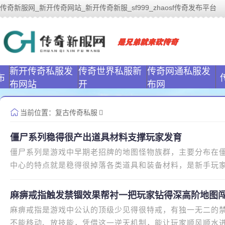
传奇新服网_新开传奇网站_新开传奇新服_sf999_zhaosf传奇发布平台
传奇新服网www.ulga.cn对标www.sf999.com、zhaosf
点！
新开传奇私服发
传奇世界私服新
传奇网通私服发
布
布网站
开
布网
当前位置：
复古传奇私服
僵尸系列稳得很产出道具材料支撑玩家发育
僵尸系列是游戏中早期老招牌的地图怪物族群，主要分布在
中心的特点就是稳得很掉落各类道具和装备材料，是新手玩
服初期就已存在，陪伴了数不
麻痹戒指触发禁锢效果帮衬一把玩家钻得深高阶地图
麻痹戒指是游戏中公认的顶级少见得很特戒，有独一无二的
不能移动、放技能，凭借这一逆天机制，能让玩家顺风顺水