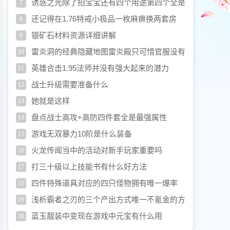
诱惑之光除了招宝宝还有四个用途第四个全是
7
回忆
还记得在1.76特戒小极品一枚麻痹换两套房
8
银矿石材料资源详细讲解
9
雷炎洞的经典隐藏地图雷炎殿只可惜官服没有
10
英雄合击1.95法师并没有强大起来的潜力
11
战士升级需要准备什么
12
她就是这样
13
盘点战士高攻+高防四件套全是最强属性
14
游戏无双暴力10阶是什么装备
15
火龙传闻当中的活动对新手玩家重要吗
16
打三十级以上技能书有什么好方法
17
四件特殊道具对应的四只怪物拥有唯一爆率
18
浅析霸者之刃的三个产出方式唯一不氪金的方
19
式却没了
蓝玉靓装中变现在游戏中元宝有什么用
20