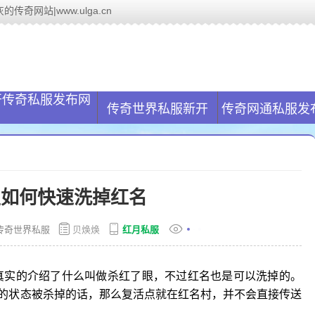
传奇网站|www.ulga.cn
服网(www.ulga.cn)致力于帮助解决玩家传奇私服找服问题,国内最大
开传奇私服发布网
传奇世界私服新开
传奇网通私服发
里如何快速洗掉红名
传奇世界私服
贝焕焕
红月私服
真实的介绍了什么叫做杀红了眼，不过红名也是可以洗掉的。
的状态被杀掉的话，那么复活点就在红名村，并不会直接传送