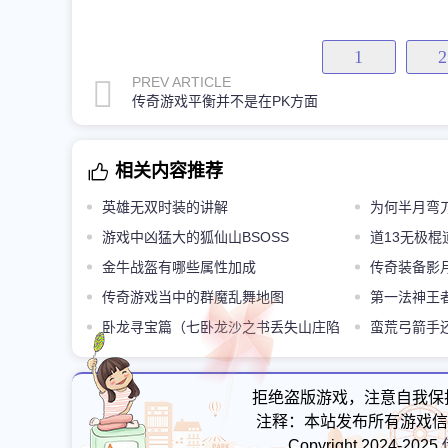
1
2
PREV ARTICLE
传奇游戏平衡并不是在PK方面
相关内容推荐
英雄无双时装的讲解
为何半月弯
游戏中凶猛大的狐仙山BSOSS
道13无极
金牛战盔有哪些属性加成
盔大道士
传奇装备影
传奇游戏当中的群魔乱舞地图
第一法神王
卧龙寻宝篇（七卧龙沙之书丢失山庄陷
蛮荒弓箭手
入危机
拒绝盗版游戏，注意自我保
注释：本站发布所有游戏信
Copyright 2024-2025