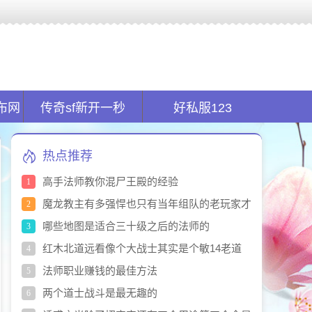
全球首创的新开传奇私服平台.在传奇sf发布网找服的同时又能玩服!
布网
传奇sf新开一秒
好私服123
热点推荐
高手法师教你混尸王殿的经验
1
魔龙教主有多强悍也只有当年组队的老玩家才
2
有印象
哪些地图是适合三十级之后的法师的
3
红木北道远看像个大战士其实是个敏14老道
4
士
法师职业赚钱的最佳方法
5
两个道士战斗是最无趣的
6