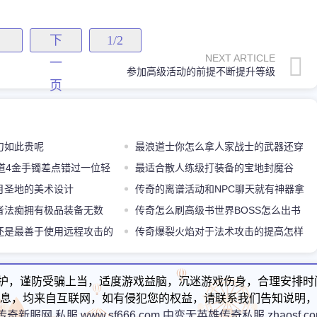
下
1/2
NEXT ARTICLE
一
参加高级活动的前提不断提升等级
页
刀如此贵呢
最浪道士你怎么拿人家战士的武器还穿
棍道4金手镯差点错过一位轻
人家首饰
最适合散人练级打装备的宝地封魔谷
月圣地的美术设计
传奇的离谱活动和NPC聊天就有神器拿
者法痴拥有极品装备无数
每月挤爆一次服务器
传奇怎么刷高级书世界BOSS怎么出书
还是最善于使用远程攻击的
传奇爆裂火焰对于法术攻击的提高怎样
护，谨防受骗上当，适度游戏益脑，沉迷游戏伤身，合理安排时
息，均来自互联网，如有侵犯您的权益，请联系我们告知说明，
传奇新服网,私服,www.sf666.com,中变无英雄传奇私服,zhaosf.c