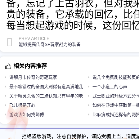
备，忘记了上古羽衣，但对我
贵的装备，它承载的回忆，比
每当想起游戏的时候，这份回
PREV ARTICLE
能够提高传奇SF玩家战力的装备
相关内容推荐
讲解月卡传奇的奇葩玩家
说几个免费刷技能残页
最不容错过的全图大刷稀有道具满地乱
一个小道士的心声
爆
关于精灵头盔的三点认知只有早年的老
武士职业的升级方式分
玩家才记得
飞儿很是开心
如何在游戏中获取第一
游戏该如何找师傅
比麻痹戒指还稀有的两
一定见过
拒绝盗版游戏，注意自我保护，谨防受骗上当，适度